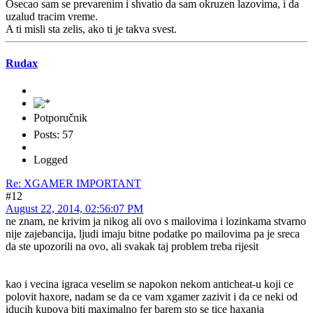
Osecao sam se prevarenim i shvatio da sam okruzen lazovima, i da
uzalud tracim vreme.
A ti misli sta zelis, ako ti je takva svest.
Rudax
Potporučnik
Posts: 57
Logged
Re: XGAMER IMPORTANT
#12
August 22, 2014, 02:56:07 PM
ne znam, ne krivim ja nikog ali ovo s mailovima i lozinkama stvarno
nije zajebancija, ljudi imaju bitne podatke po mailovima pa je sreca
da ste upozorili na ovo, ali svakak taj problem treba rijesit
kao i vecina igraca veselim se napokon nekom anticheat-u koji ce
polovit haxore, nadam se da ce vam xgamer zazivit i da ce neki od
iducih kupova biti maximalno fer barem sto se tice haxanja