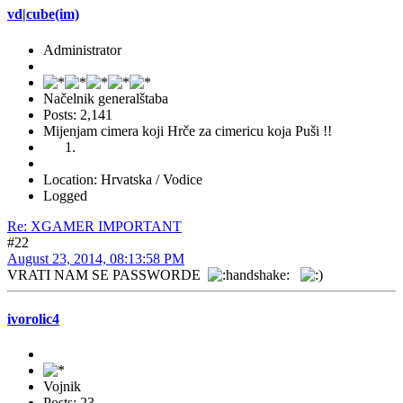
vd|cube(im)
Administrator
Načelnik generalštaba
Posts: 2,141
Mijenjam cimera koji Hrče za cimericu koja Puši !!
Location: Hrvatska / Vodice
Logged
Re: XGAMER IMPORTANT
#22
August 23, 2014, 08:13:58 PM
VRATI NAM SE PASSWORDE
ivorolic4
Vojnik
Posts: 23