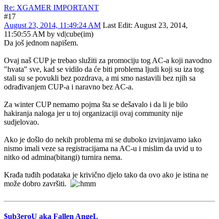
Re: XGAMER IMPORTANT
#17
August 23, 2014, 11:49:24 AM
Last Edit
: August 23, 2014,
11:50:55 AM by vd|cube(im)
Da još jednom napišem.
Ovaj naš CUP je trebao služiti za promociju tog AC-a koji navodno
"hvata" sve, kad se vidilo da će biti problema ljudi koji su iza tog
stali su se povukli bez pozdrava, a mi smo nastavili bez njih sa
odrađivanjem CUP-a i naravno bez AC-a.
Za winter CUP nemamo pojma šta se dešavalo i da li je bilo
hakiranja naloga jer u toj organizaciji ovaj community nije
sudjelovao.
Ako je došlo do nekih problema mi se duboko izvinjavamo iako
nismo imali veze sa registracijama na AC-u i mislim da uvid u to
nitko od admina(bitangi) turnira nema.
Krađa tuđih podataka je krivično djelo tako da ovo ako je istina ne
može dobro završiti.
$ub3eroU aka Fallen AngeL