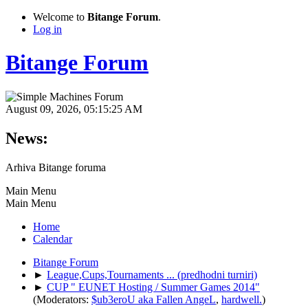
Welcome to
Bitange Forum
.
Log in
Bitange Forum
August 09, 2026, 05:15:25 AM
News:
Arhiva Bitange foruma
Main Menu
Main Menu
Home
Calendar
Bitange Forum
►
League,Cups,Tournaments ... (predhodni turniri)
►
CUP " EUNET Hosting / Summer Games 2014"
(Moderators:
$ub3eroU aka Fallen AngeL
,
hardwell.
)