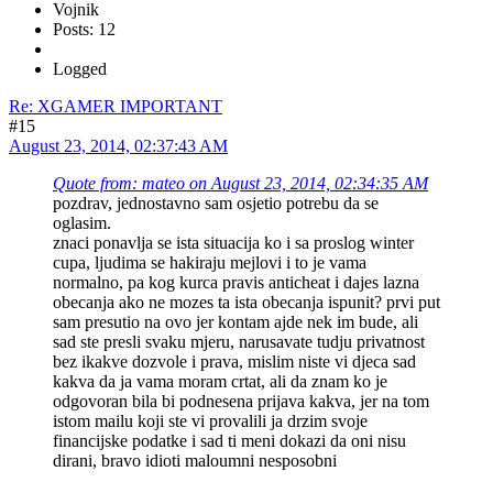
Vojnik
Posts: 12
Logged
Re: XGAMER IMPORTANT
#15
August 23, 2014, 02:37:43 AM
Quote from: mateo on August 23, 2014, 02:34:35 AM
pozdrav, jednostavno sam osjetio potrebu da se
oglasim.
znaci ponavlja se ista situacija ko i sa proslog winter
cupa, ljudima se hakiraju mejlovi i to je vama
normalno, pa kog kurca pravis anticheat i dajes lazna
obecanja ako ne mozes ta ista obecanja ispunit? prvi put
sam presutio na ovo jer kontam ajde nek im bude, ali
sad ste presli svaku mjeru, narusavate tudju privatnost
bez ikakve dozvole i prava, mislim niste vi djeca sad
kakva da ja vama moram crtat, ali da znam ko je
odgovoran bila bi podnesena prijava kakva, jer na tom
istom mailu koji ste vi provalili ja drzim svoje
financijske podatke i sad ti meni dokazi da oni nisu
dirani, bravo idioti maloumni nesposobni