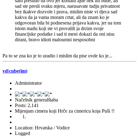
sam presutio na ovo jer kontam ajde nek im bude, ali
sad ste presli svaku mjeru, narusavate tudju privatnost
bez ikakve dozvole i prava, mislim niste vi djeca sad
kakva da ja vama moram crtat, ali da znam ko je
odgovoran bila bi podnesena prijava kakva, jer na tom
istom mailu koji ste vi provalili ja drzim svoje
financijske podatke i sad ti meni dokazi da oni nisu
dirani, bravo idioti maloumni nesposobni
Pa to se zna ko je to uradio i mislim da pise ovde ko je...
vd|cube(im)
Administrator
Načelnik generalštaba
Posts: 2,141
Mijenjam cimera koji Hrče za cimericu koja Puši !!
Location: Hrvatska / Vodice
Logged