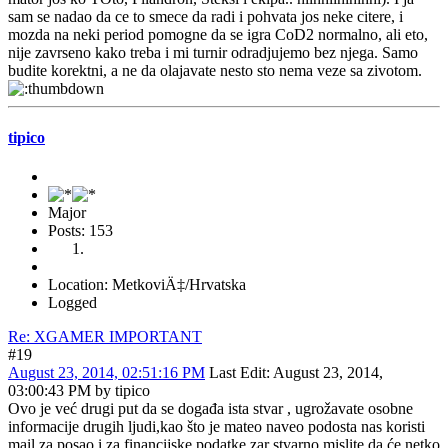
sam se nadao da ce to smece da radi i pohvata jos neke citere, i
mozda na neki period pomogne da se igra CoD2 normalno, ali eto,
nije zavrseno kako treba i mi turnir odradjujemo bez njega. Samo
budite korektni, a ne da olajavate nesto sto nema veze sa zivotom.
tipico
Major
Posts: 153
Location: MetkoviÄ‡/Hrvatska
Logged
Re: XGAMER IMPORTANT
#19
August 23, 2014, 02:51:16 PM
Last Edit
: August 23, 2014,
03:00:43 PM by tipico
Ovo je već drugi put da se događa ista stvar , ugrožavate osobne
informacije drugih ljudi,kao što je mateo naveo podosta nas koristi
mail za posao i za financijske podatke,zar stvarno mislite da će netko