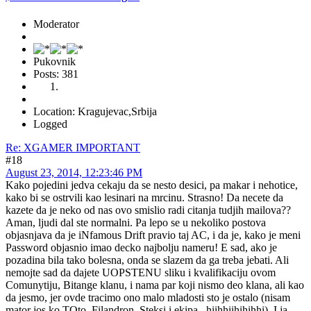
Moderator
Pukovnik
Posts: 381
Location: Kragujevac,Srbija
Logged
Re: XGAMER IMPORTANT
#18
August 23, 2014, 12:23:46 PM
Kako pojedini jedva cekaju da se nesto desici, pa makar i nehotice,
kako bi se ostrvili kao lesinari na mrcinu. Strasno! Da necete da
kazete da je neko od nas ovo smislio radi citanja tudjih mailova??
Aman, ljudi dal ste normalni. Pa lepo se u nekoliko postova
objasnjava da je iNfamous Drift pravio taj AC, i da je, kako je meni
Password objasnio imao decko najbolju nameru! E sad, ako je
pozadina bila tako bolesna, onda se slazem da ga treba jebati. Ali
nemojte sad da dajete UOPSTENU sliku i kvalifikaciju ovom
Comunytiju, Bitange klanu, i nama par koji nismo deo klana, ali kao
da jesmo, jer ovde tracimo ono malo mladosti sto je ostalo (nisam
mator jos ko TOto, Filandron, Steksi i ekipa.. hiihhiihihihhi). I ja