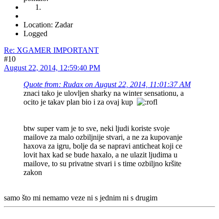
Location: Zadar
Logged
Re: XGAMER IMPORTANT
#10
August 22, 2014, 12:59:40 PM
Quote from: Rudax on August 22, 2014, 11:01:37 AM
znaci tako je ulovljen sharky na winter sensationu, a
ocito je takav plan bio i za ovaj kup
btw super vam je to sve, neki ljudi koriste svoje
mailove za malo ozbiljnije stvari, a ne za kupovanje
haxova za igru, bolje da se napravi anticheat koji ce
lovit hax kad se bude haxalo, a ne ulazit ljudima u
mailove, to su privatne stvari i s time ozbiljno kršite
zakon
samo što mi nemamo veze ni s jednim ni s drugim