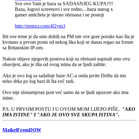
Sve ovo Vam je baza sa SADASNJEG KUPA!!!!
Baza, logovi screenovi i sve redno....baza starog x
gamer anticheta je davno obrisana i ne postoji
http://prntscr.com/4f2ym3
Bit ove teme je da smo dobili na PM iste ove gore poruke kao šta je
kvotano u prvom postu od nekog lika koji se danas regao na forum
sa Britanskim IP-om.
Nakon objave njegovih postova koji su obrisani napisali smo ovu
obavijest, ako je išta od ovog istina da se ljudi zaštite.
Ako je ovo log sa sadašnje baze AC-a onda javite Driftu da mu
neko drka po log bazi ili šta već radi.
Ovo nije zlonamjeran post već samo da se ljudi upozore ako ima
istine.
P.S. U PRVOM POSTU I U OVOM MOM LIJEPO PIŠE,
"AKO
IMA ISTINE" I "AKO JE OVO SVE SKUPA ISTINA".
MaikelFromDOW