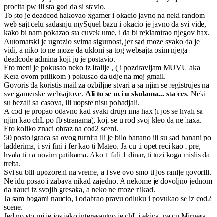
procita pw ili sta god da si stavio.
To sto je deadcod hakovao xgamer i okacio javno na neki random
web sajt celu sadasnju mySquel bazu i okacio je javno da svi vide,
kako bi nam pokazao sta cuvek ume, i da bi reklamirao njegov hax.
Automatski je ugrozio svima sigurnost, jer sad moze svako da je
vidi, a niko to ne moze da ukloni sa tog websajta osim njega
deadcode admina koji ju je postavio.
Eto meni je pokusao neko iz Italije , ( i pozdravljam MUVU aka
Kera ovom prilikom ) pokusao da udje na moj gmail.
Govoris da koristis mail za ozbiljne stvari a sa njim se registrujes na
sve gamerske websajtove.
Ali to se uci u skolama... sta ces
. Neki
su bezali sa casova, ili uopste nisu pohadjali.
A cod je propao odavno kad svaki drugi ima hax (i jos se hvali sa
njim kao chL po fb stranama), koji se u rod svoj kleo da ne haxa.
Eto koliko znaci obraz na cod2 sceni.
50 posto igraca sa ovog turnira ili je bilo banano ili su sad banani po
ladderima, i svi fini i fer kao ti Mateo. Ja cu ti opet reci kao i pre,
hvala ti na novim patikama. Ako ti fali 1 dinar, ti tuzi koga mislis da
treba.
Svi su bili upozoreni na vreme, a i sve ovo smo ti jos ranije govorili.
Ne idu posao i zabava nikad zajedno. A nekome je dovoljno jednom
da nauci iz svojih gresaka, a neko ne moze nikad.
Ja sam bogami naucio, i odabrao pravu odluku i povukao se iz cod2
scene.
Jedino sto mi je jos jako interesantno je chL i ekipa. pa cu Mirnesa