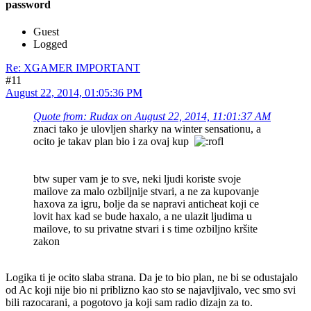
password
Guest
Logged
Re: XGAMER IMPORTANT
#11
August 22, 2014, 01:05:36 PM
Quote from: Rudax on August 22, 2014, 11:01:37 AM
znaci tako je ulovljen sharky na winter sensationu, a
ocito je takav plan bio i za ovaj kup
btw super vam je to sve, neki ljudi koriste svoje
mailove za malo ozbiljnije stvari, a ne za kupovanje
haxova za igru, bolje da se napravi anticheat koji ce
lovit hax kad se bude haxalo, a ne ulazit ljudima u
mailove, to su privatne stvari i s time ozbiljno kršite
zakon
Logika ti je ocito slaba strana. Da je to bio plan, ne bi se odustajalo
od Ac koji nije bio ni priblizno kao sto se najavljivalo, vec smo svi
bili razocarani, a pogotovo ja koji sam radio dizajn za to.