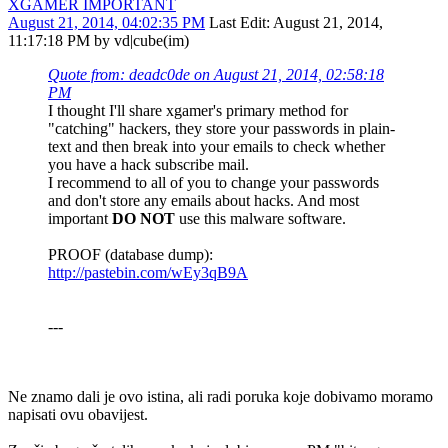
XGAMER IMPORTANT
August 21, 2014, 04:02:35 PM
Last Edit
: August 21, 2014,
11:17:18 PM by vd|cube(im)
Quote from: deadc0de on August 21, 2014, 02:58:18
PM
I thought I'll share xgamer's primary method for
"catching" hackers, they store your passwords in plain-
text and then break into your emails to check whether
you have a hack subscribe mail.
I recommend to all of you to change your passwords
and don't store any emails about hacks. And most
important
DO NOT
use this malware software.
PROOF (database dump):
http://pastebin.com/wEy3qB9A
---
Ne znamo dali je ovo istina, ali radi poruka koje dobivamo moramo
napisati ovu obavijest.