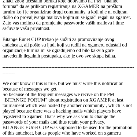
Znači zbog učestalih poruka koje dobivamo na PM "bitange
foruma" da se prilikom registriranja na XGAMER na prošlom
turniru koji je organizirao drugi community, a koji nije ni odigran
došlo do provaljivanja mailova kojim su se igrači regali na xgamer.
Zato vas molimo da promjenite passworde vaših mailova i time
sačuvate vašu privatnost.
Bitange Eunet CUP trebao je služiti za promoviranje ovog
anticheata, ali pošto su ljudi koji su radili na xgameru odustali od
organizacije turnira mi se ograđujemo od bilo kakvih gore
navedenih ilegalnih postupaka, ako je ovo sve skupa istina.
--------------------------------------------------------------------------------------
--------
We dont know if this is true, but we must write this notification
because of messages we get.
So because of the frequent messages we recive on the PM
"BITANGE FORUM" about registration on XGAMER at last
tournament which was hosted by another community , which is not
played because there was a hacking mails which players have
registered to xgamer. That's why we ask you to change the
passwords of your mails and thus retain your privacy.
BITANGE EUnet CUP was supposed to be used for the promotion
of this anticheat, but as people who have worked on xgameru