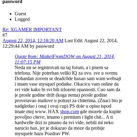
password
Guest
Logged
Re: XGAMER IMPORTANT
#7
August 22, 2014, 12:18:20 AM
Last Edit
: August 22, 2014,
12:29:44 AM by password
Quote from: MaikelFromDOW on August 21, 2014,
11:07:15 PM
Neda mi se registrovati na taj forum, a i pisem sa
telefona. Nije potreban veliki IQ za ovo. sve u svemu
Dobardan zovem se deadc0de haxao sam wam websajt
i imam vase mysquel podatke. Okacicu vam online da
svi vide kako bi svi bili izlozeni opasnosti. Cuo sam da
je prosle godine drift (koga nema) prosle godine
proveravao mailove u potrazi za chiterima. (Znaci bio je
nadgledao i onaj i ovaj cup) PS dole u opisu ispod
imate moj www. HAX
shop.com
gde mozete da kupite
povoljno citeve, imamo i premium i light chit... A ti
hardwelle drzi to pinano da svi vide, nebili mi neko
narucio hax, jer je dokazao da moze da probije
mysquele bazu Pozdrav PW.