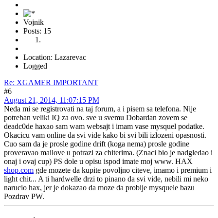
Vojnik
Posts: 15
Location: Lazarevac
Logged
Re: XGAMER IMPORTANT
#6
August 21, 2014, 11:07:15 PM
Neda mi se registrovati na taj forum, a i pisem sa telefona. Nije
potreban veliki IQ za ovo. sve u svemu Dobardan zovem se
deadc0de haxao sam wam websajt i imam vase mysquel podatke.
Okacicu vam online da svi vide kako bi svi bili izlozeni opasnosti.
Cuo sam da je prosle godine drift (koga nema) prosle godine
proveravao mailove u potrazi za chiterima. (Znaci bio je nadgledao i
onaj i ovaj cup) PS dole u opisu ispod imate moj www. HAX
shop.com
gde mozete da kupite povoljno citeve, imamo i premium i
light chit... A ti hardwelle drzi to pinano da svi vide, nebili mi neko
narucio hax, jer je dokazao da moze da probije mysquele bazu
Pozdrav PW.