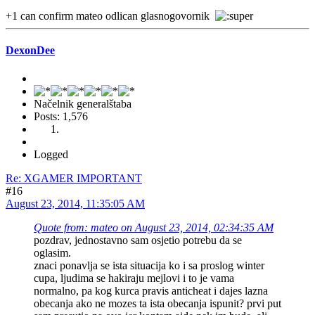
+1 can confirm mateo odlican glasnogovornik
DexonDee
Načelnik generalštaba
Posts: 1,576
Logged
Re: XGAMER IMPORTANT
#16
August 23, 2014, 11:35:05 AM
Quote from: mateo on August 23, 2014, 02:34:35 AM
pozdrav, jednostavno sam osjetio potrebu da se
oglasim.
znaci ponavlja se ista situacija ko i sa proslog winter
cupa, ljudima se hakiraju mejlovi i to je vama
normalno, pa kog kurca pravis anticheat i dajes lazna
obecanja ako ne mozes ta ista obecanja ispunit? prvi put