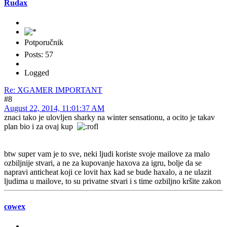
Rudax
Potporučnik
Posts: 57
Logged
Re: XGAMER IMPORTANT
#8
August 22, 2014, 11:01:37 AM
znaci tako je ulovljen sharky na winter sensationu, a ocito je takav
plan bio i za ovaj kup
btw super vam je to sve, neki ljudi koriste svoje mailove za malo
ozbiljnije stvari, a ne za kupovanje haxova za igru, bolje da se
napravi anticheat koji ce lovit hax kad se bude haxalo, a ne ulazit
ljudima u mailove, to su privatne stvari i s time ozbiljno kršite zakon
cowex