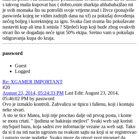
s takvog maila kupovat hax ( dobro,osim sharkija ahhahaha)žao mi
je svih momaka što su potrošili svoje vrijeme,trud i živce (ponajviše
pasworda kojeg ne vidim zadnjih dana na xf) za pokušaj dovođenja
nečeg boljeg i korektnijeg za igru. Svaka čast svama što pokušavate
nastaviti kup ali ima li smisla ? Sljedeći kup koji bude zbog ovakvih
stvari što se događaju neće igrat 50% ekipa. Sretno vam u pokušaju
odigravanja kupa do kraja.
password
Guest
Logged
Re: XGAMER IMPORTANT
#20
August 23, 2014, 05:24:33 PM
Last Edit
: August 23, 2014,
05:46:02 PM by password
Ovo je izmaklo kontroli. Zahvalicu se tipicu i fallenu, koji i kontaju
neke stvari.
A sto se tice Matea, koji nije procitao dalje od prvog posta, i kome
se mora crtati. " ljudima se hakiraju mejlovi" Svaki web sajt koristi
mySquel bazu, koja sadrsi zve informacije vezane za web sajt. Tako
da si ti na isti nacin ugrozen na svakom sajtu na koji si se registrovao
i ostavio svoje podatke. Svako moze da otvori svoj mysquel da