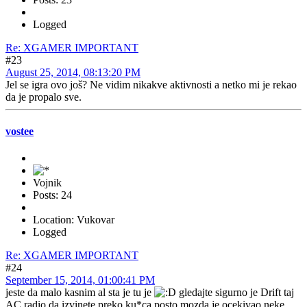
Logged
Re: XGAMER IMPORTANT
#23
August 25, 2014, 08:13:20 PM
Jel se igra ovo još? Ne vidim nikakve aktivnosti a netko mi je rekao
da je propalo sve.
vostee
Vojnik
Posts: 24
Location: Vukovar
Logged
Re: XGAMER IMPORTANT
#24
September 15, 2014, 01:00:41 PM
jeste da malo kasnim al sta je tu je
gledajte sigurno je Drift taj
AC radio da izvinete preko ku*ca posto mozda je ocekivao neke