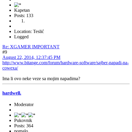
Kapetan
Posts: 133
Location: Teslić
Logged
Re: XGAMER IMPORTANT
#9
August 22, 2014, 12:37:45 PM
http://www.bitange.com/forum/hardware-software/sajber-napadi-na-
cowexa/
Ima li ovo neke veze sa mojim napadima?
hardwell.
Moderator
Pukovnik
Posts: 364
pomalo.