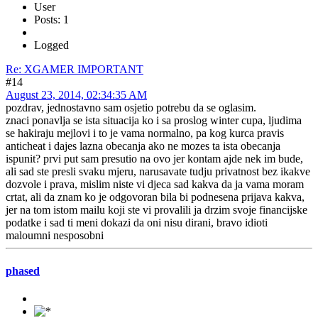
User
Posts: 1
Logged
Re: XGAMER IMPORTANT
#14
August 23, 2014, 02:34:35 AM
pozdrav, jednostavno sam osjetio potrebu da se oglasim.
znaci ponavlja se ista situacija ko i sa proslog winter cupa, ljudima
se hakiraju mejlovi i to je vama normalno, pa kog kurca pravis
anticheat i dajes lazna obecanja ako ne mozes ta ista obecanja
ispunit? prvi put sam presutio na ovo jer kontam ajde nek im bude,
ali sad ste presli svaku mjeru, narusavate tudju privatnost bez ikakve
dozvole i prava, mislim niste vi djeca sad kakva da ja vama moram
crtat, ali da znam ko je odgovoran bila bi podnesena prijava kakva,
jer na tom istom mailu koji ste vi provalili ja drzim svoje financijske
podatke i sad ti meni dokazi da oni nisu dirani, bravo idioti
maloumni nesposobni
phased