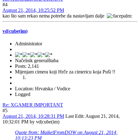
#4
August 21, 2014, 10:25:52 PM
kao što sam rekao nema potrebe da nastavljam dalje
vd|cube(im)
Administrator
Načelnik generalštaba
Posts: 2,141
Mijenjam cimera koji Hrče za cimericu koja Puši !!
Location: Hrvatska / Vodice
Logged
Re: XGAMER IMPORTANT
#5
August 21, 2014, 10:28:31 PM
Last Edit
: August 21, 2014,
10:32:01 PM by vd|cube(im)
Quote from: MaikelFromDOW on August 21, 2014,
10:13:23 PM