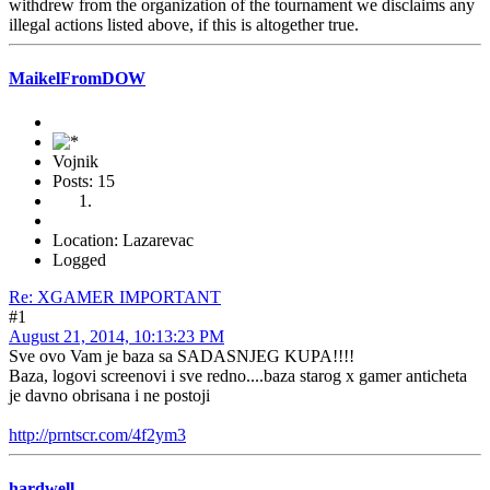
withdrew from the organization of the tournament we disclaims any
illegal actions listed above, if this is altogether true.
MaikelFromDOW
Vojnik
Posts: 15
Location: Lazarevac
Logged
Re: XGAMER IMPORTANT
#1
August 21, 2014, 10:13:23 PM
Sve ovo Vam je baza sa SADASNJEG KUPA!!!!
Baza, logovi screenovi i sve redno....baza starog x gamer anticheta
je davno obrisana i ne postoji
http://prntscr.com/4f2ym3
hardwell.