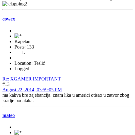
cowex
Kapetan
Posts: 133
Location: Teslić
Logged
Re: XGAMER IMPORTANT
#13
August 22, 2014, 03:59:05 PM
ma kakva bre zajebancija, znam lika u americi otisao u zatvor zbog
kradje podataka.
mateo