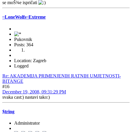
se moŠ¾e ispričati
~LoneWolfs~Extreme
Pukovnik
Posts: 364
Location: Zagreb
Logged
Re: AKADEMIJA PRIMENJENIH RATNIH UMJETNOSTI-
BITANGE
#16
December 19, 2008, 09:31:29 PM
svaka cast:) nastavi tako:)
$tring
Administrator