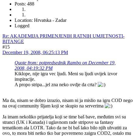
Posts: 488
Location: Hrvatska - Zadar
Logged
Re: AKADEMIJA PRIMENJENIH RATNIH UMJETNOSTI-
BITANGE
#15
December 19, 2008, 06:25:13 PM
Quote from: potpredsednik Rambo on December 19,
2008, 04:19:32 PM
Kiklope, nije igra vec ljudi. Meni su ljudi uvijek izvor
inspiracije.
A propo stripa...jel zna neko ovdje da crta?
Ma da, nisam se dobro izrazio, nisam ni ja mislio na igru COD nego
na ovaj community šljam koji se skupio na serverima
Ja imam nekoliko prijatelja koji se time baš bave, međutim svi su
stranci (UK i Kanada) i uglavnom rade stripove sa fantasy
tematikom ala LOTR. Tako da ne bi baš lako bilo njih uhvatiti za
ovo, to mora biti netko tko bar povremeno zaigra COD2, ostalo mu