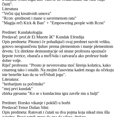
činiti".
Literatura
"Večni sjaj kreativnih umova"
"Rcon -prednosti i mane u savremenom ratu"
"Magija reči Kick & Ban" + "Empowering people with Rcon"
Predmet: Kundakologija
Predavač: prof.dr El Muerte â€" Kundak Efendija
Opis predmeta: Pitomci će pohađajući ovaj predmet razviti veliku,
gotovo neograničenu ljubav prema plemenitom i manje plemenitom
drvetu. Uz direktne demonstracije od strane profesora spoznaće
ljepote iverice, obarača a moŠ¾da i zatvarača ako profesor bude
dobre volje.
Riječ profesora: "Prosto je neverovatna moć širenja kolutica, kako
cmarnog tako i ostalih. Na mojim časovima kadeti mogu da očekuju
iste benefite kao da su veŠ¾bali jogu".
Literatura:
"herbarijum za početnike"
"moj prvi kundak"
zbirka pjesama "Ko se s kundacima igra završe mu u bulji"
Predmet: Horsko vikanje i pokliči u borbi
Predavač:Tenor Dušan Silni
Opis predmeta: Ratovati i ćutati su dva pojma koja nikad nisu išla
zajedno. Pravi ratnik mora da zna da vikne, drekne,