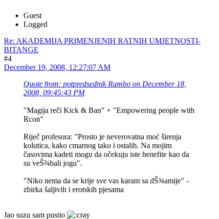
Guest
Logged
Re: AKADEMIJA PRIMENJENIH RATNIH UMJETNOSTI-
BITANGE
#4
December 19, 2008, 12:27:07 AM
Quote from: potpredsednik Rambo on December 18,
2008, 09:45:43 PM
"Magija reči Kick & Ban" + "Empowering people with
Rcon"
Riječ profesora: "Prosto je neverovatna moć širenja
kolutica, kako cmarnog tako i ostalih. Na mojim
časovima kadeti mogu da očekuju iste benefite kao da
su veŠ¾bali jogu".
"Niko nema da se krije sve vas karam sa dŠ¾amije" -
zbirka šaljivih i erotskih pjesama
Jao suzu sam pustio