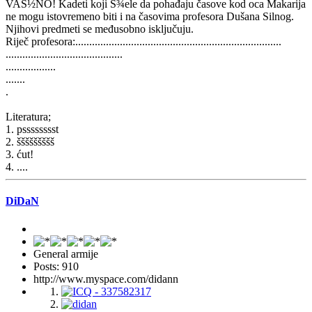
VAŠ½NO! Kadeti koji Š¾ele da pohađaju časove kod oca Makarija
ne mogu istovremeno biti i na časovima profesora Dušana Silnog.
Njihovi predmeti se međusobno isključuju.
Riječ profesora:..........................................................................
..........................................
..................
.......
.
Literatura;
1. psssssssst
2. ššššššššš
3. ćut!
4. ....
DiDaN
General armije
Posts: 910
http://www.myspace.com/didann