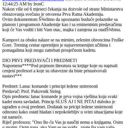
12:44:25 AM by IronC
Nakon više od 6 mjeseci čekanja na dozvole od strane Ministarstva
obrazovanja svečano je otvorena Prva Ratna Akademija.
Ovim dokumentom Š¾elimo da upoznamo buduće polaznike sa
planom i programom Akademije kao i sa eminentnim predavačima
koji će Vas voditi i biti Vam otac, majka i zamjena za otadŠ¾binu.
Kampovi za obuku nalaze se na mirnim, zelenim obroncima Fruške
Gore. Trening centar opremljen je najsavremenijim učilima i
pomagalima koji mogu zatrebati prosječnom kadetu.
DIO PRVI: PREDAVAČI I PREDMETI
Napomena****Pod pojmom literatura su knjige koje su napisali
cenjeni profesori a koje su obavezne da biste prisustvovali
nastavi***
Predmet: Lanac komande i principi ledene smirenosti
Predavač: Prof. Pukovnik String
Opis predmeta: lanac komande je prva vojna vještina koju svaki
kadet mora savladati. Princip SLUŠ AJ I NE PITAJ duboko je
ugrađen u ovaj predmet. Dodatak su pricipi ledene smirenosti
odnosno kako ostati hladan i nepokolebljiv u svim situacijama koje
rat nameće.
Riječ profesora: "Ono što ću Vas ja naučiti nema u knjigama. Osim
u mojim. Osim toga, ako Vam se ne sviđa...znate šta vam valja