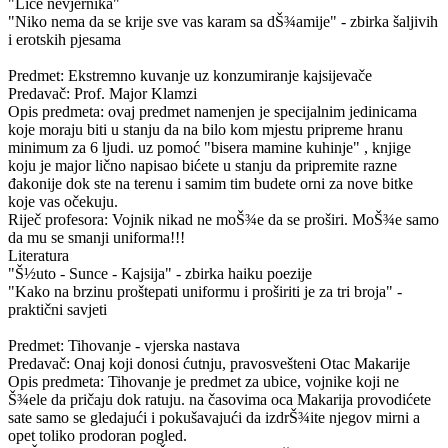
"Lice nevjernika"
"Niko nema da se krije sve vas karam sa dŠ¾amije" - zbirka šaljivih
i erotskih pjesama
Predmet: Ekstremno kuvanje uz konzumiranje kajsijevače
Predavač: Prof. Major Klamzi
Opis predmeta: ovaj predmet namenjen je specijalnim jedinicama
koje moraju biti u stanju da na bilo kom mjestu pripreme hranu
minimum za 6 ljudi. uz pomoć "bisera mamine kuhinje" , knjige
koju je major lično napisao bićete u stanju da pripremite razne
đakonije dok ste na terenu i samim tim budete orni za nove bitke
koje vas očekuju.
Riječ profesora: Vojnik nikad ne moŠ¾e da se proširi. MoŠ¾e samo
da mu se smanji uniforma!!!
Literatura
"Š½uto - Sunce - Kajsija" - zbirka haiku poezije
"Kako na brzinu proštepati uniformu i proširiti je za tri broja" -
praktični savjeti
Predmet: Tihovanje - vjerska nastava
Predavač: Onaj koji donosi ćutnju, pravosvešteni Otac Makarije
Opis predmeta: Tihovanje je predmet za ubice, vojnike koji ne
Š¾ele da pričaju dok ratuju. na časovima oca Makarija provodićete
sate samo se gledajući i pokušavajući da izdrŠ¾ite njegov mirni a
opet toliko prodoran pogled.