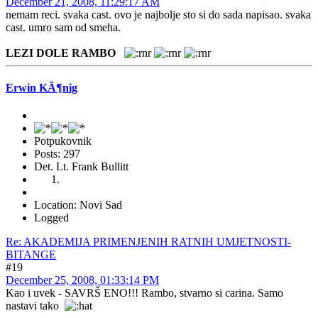
December 21, 2008, 11:29:17 AM
nemam reci. svaka cast. ovo je najbolje sto si do sada napisao. svaka
cast. umro sam od smeha.
LEZI DOLE RAMBO
Erwin KÃ¶nig
Potpukovnik
Posts: 297
Det. Lt. Frank Bullitt
Location: Novi Sad
Logged
Re: AKADEMIJA PRIMENJENIH RATNIH UMJETNOSTI-
BITANGE
#19
December 25, 2008, 01:33:14 PM
Kao i uvek - SAVRŠ ENO!!! Rambo, stvarno si carina. Samo
nastavi tako