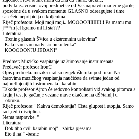
podvikne...vrisne. ovaj predmet će od Vas napraviti moderne gorile,
sposobne da u svakom momentu GLASNO odreagujete i time
sasečete neprijatelja u koljenima.
Riječ profesora: Moji moji moji...MOOOOJIIIIIII!!! Pa mamu mu
j***m jel igramo mi ili sta???
Literatura:
"Trening glasnih Š¾ica u ekstremnim uslovima"
"Kako sam sam nadvisio buku tenka"
"KOOOOONJU JEDAN!"
Predmet: Muzičko vaspitanje uz štimovanje instrumenata
Predavač: profesor IronC
Opis predmeta: muzika i rat su uvijek išli ruku pod ruku. Na
časovima muzičkog vaspitanja naučićete da svirate jedan od
najprefinjenijih instrumenata...karabin.
Takođe profesor Ajron će redovno kontrolisati vid svakog pitomca a
krajnji test je gađanje vezane muve okačene na dŠ¾amiji u
Tobruku.
Riječ profesora:" Kakva demokratija? Cista glupost i utopija. Samo
rad ,red i disciplina.
Nema raspravke. "
Literatura:
"Dok tiho cvili karabin moj" - zbirka pjesama
"Eto ti na!" -basne