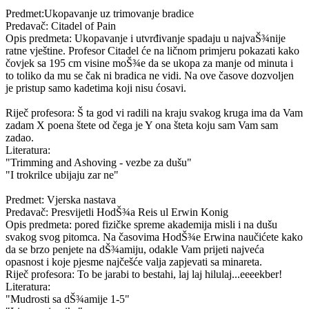
Predmet:Ukopavanje uz trimovanje bradice
Predavač: Citadel of Pain
Opis predmeta: Ukopavanje i utvrđivanje spadaju u najvaŠ¾nije
ratne vještine. Profesor Citadel će na ličnom primjeru pokazati kako
čovjek sa 195 cm visine moŠ¾e da se ukopa za manje od minuta i
to toliko da mu se čak ni bradica ne vidi. Na ove časove dozvoljen
je pristup samo kadetima koji nisu ćosavi.
Riječ profesora: Š ta god vi radili na kraju svakog kruga ima da Vam
zadam X poena štete od čega je Y ona šteta koju sam Vam sam
zadao.
Literatura:
"Trimming and Ashoving - vezbe za dušu"
"I trokrilce ubijaju zar ne"
Predmet: Vjerska nastava
Predavač: Presvijetli HodŠ¾a Reis ul Erwin Konig
Opis predmeta: pored fizičke spreme akademija misli i na dušu
svakog svog pitomca. Na časovima HodŠ¾e Erwina naučićete kako
da se brzo penjete na dŠ¾amiju, odakle Vam prijeti najveća
opasnost i koje pjesme najčešće valja zapjevati sa minareta.
Riječ profesora: To be jarabi to bestahi, laj laj hilulaj...eeeekber!
Literatura:
"Mudrosti sa dŠ¾amije 1-5"