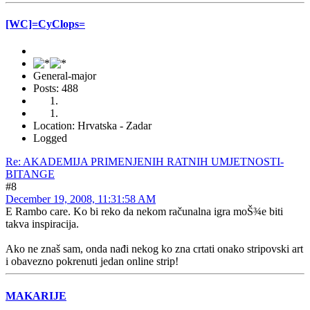
[WC]=CyClops=
General-major
Posts: 488
Location: Hrvatska - Zadar
Logged
Re: AKADEMIJA PRIMENJENIH RATNIH UMJETNOSTI-
BITANGE
#8
December 19, 2008, 11:31:58 AM
E Rambo care. Ko bi reko da nekom računalna igra moŠ¾e biti
takva inspiracija.
Ako ne znaš sam, onda nađi nekog ko zna crtati onako stripovski art
i obavezno pokrenuti jedan online strip!
MAKARIJE