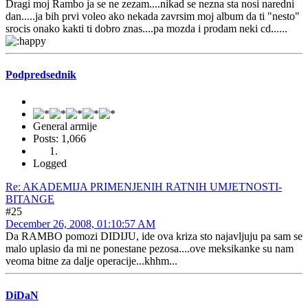
Dragi moj Rambo ja se ne zezam....nikad se nezna sta nosi naredni
dan.....ja bih prvi voleo ako nekada zavrsim moj album da ti "nesto"
srocis onako kakti ti dobro znas....pa mozda i prodam neki cd......
Podpredsednik
General armije
Posts: 1,066
Logged
Re: AKADEMIJA PRIMENJENIH RATNIH UMJETNOSTI-
BITANGE
#25
December 26, 2008, 01:10:57 AM
Da RAMBO pomozi DIDIJU, ide ova kriza sto najavljuju pa sam se
malo uplasio da mi ne ponestane pezosa....ove meksikanke su nam
veoma bitne za dalje operacije...khhm...
DiDaN