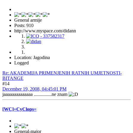
General armije
Posts: 910
http://www.myspace.com/didann
Location: Jagodina
Logged
Re: AKADEMIJA PRIMENJENIH RATNIH UMJETNOSTI-
BITANGE
#14
December 19, 2008, 04:45:01 PM
jaaaaaaaaaaaaaa ...............ne znam
[WC]=CyClops=
General-major