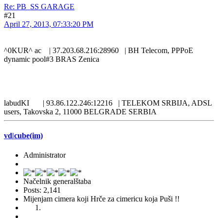
Re: PB_SS GARAGE
#21
April 27, 2013, 07:33:20 PM
^0KUR^ ac | 37.203.68.216:28960 | BH Telecom, PPPoE
dynamic pool#3 BRAS Zenica
labudKI | 93.86.122.246:12216 | TELEKOM SRBIJA, ADSL
users, Takovska 2, 11000 BELGRADE SERBIA
vd|cube(im)
Administrator
Načelnik generalštaba
Posts: 2,141
Mijenjam cimera koji Hrče za cimericu koja Puši !!