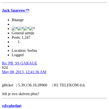
Jacⱪ Sparroⱳ™
Bitange
General armije
Posts: 1,247
Location: Serbia
Logged
Re: PB_SS GARAGE
#24
May 08, 2013, 12:41:36 AM
gl0cker | 5.39.136.16:28960 | H1 TELEKOM d.d.
Jeli je ovo skriven pbss?
vd|cube(im)