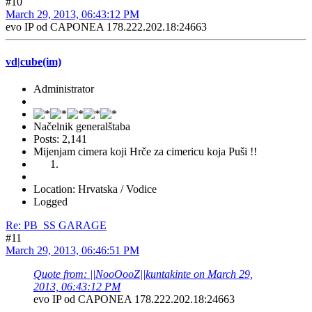
#10
March 29, 2013, 06:43:12 PM
evo IP od CAPONEA 178.222.202.18:24663
vd|cube(im)
Administrator
Načelnik generalštaba
Posts: 2,141
Mijenjam cimera koji Hrče za cimericu koja Puši !!
Location: Hrvatska / Vodice
Logged
Re: PB_SS GARAGE
#11
March 29, 2013, 06:46:51 PM
Quote from: ||NooOooZ||kuntakinte on March 29,
2013, 06:43:12 PM
evo IP od CAPONEA 178.222.202.18:24663