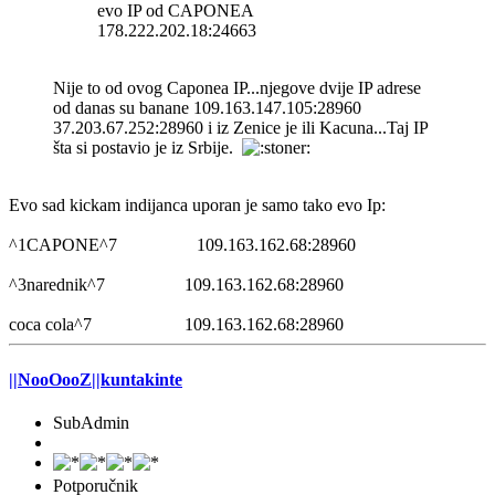
evo IP od CAPONEA
178.222.202.18:24663
Nije to od ovog Caponea IP...njegove dvije IP adrese
od danas su banane 109.163.147.105:28960
37.203.67.252:28960 i iz Zenice je ili Kacuna...Taj IP
šta si postavio je iz Srbije.
Evo sad kickam indijanca uporan je samo tako evo Ip:
^1CAPONE^7 109.163.162.68:28960
^3narednik^7 109.163.162.68:28960
coca cola^7 109.163.162.68:28960
||NooOooZ||kuntakinte
SubAdmin
Potporučnik