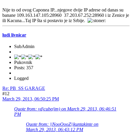
Nije to od ovog Caponea IP...njegove dvije IP adrese od danas su
banane 109.163.147.105:28960 37.203.67.252:28960 i iz Zenice je
ili Kacuna...Taj IP šta si postavio je iz Srbije.
ludi livnicar
SubAdmin
Pukovnik
Posts: 357
Logged
Re: PB_SS GARAGE
#12
March 29, 2013, 06:50:25 PM
Quote from: vd|cube(im) on March 29, 2013, 06:46:51
PM
Quote from: ||NooOooZ||kuntakinte on
March 29, 2013, 06:43:12 PM