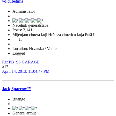
vd|cube(im)
Administrator
Načelnik generalštaba
Posts: 2,141
Mijenjam cimera koji Hrče za cimericu koja Puši !!
Location: Hrvatska / Vodice
Logged
Re: PB_SS GARAGE
#17
April 14, 2013, 11:04:47 PM
Jacⱪ Sparroⱳ™
Bitange
General armije