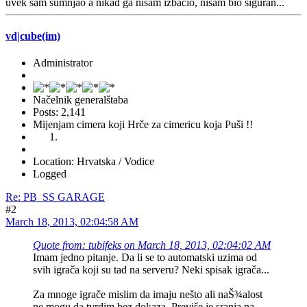
uvek sam sumnjao a nikad ga nisam izbacio, nisam bio siguran...
vd|cube(im)
Administrator
Načelnik generalštaba
Posts: 2,141
Mijenjam cimera koji Hrče za cimericu koja Puši !!
Location: Hrvatska / Vodice
Logged
Re: PB_SS GARAGE
#2
March 18, 2013, 02:04:58 AM
Quote from: tubifeks on March 18, 2013, 02:04:02 AM
Imam jedno pitanje. Da li se to automatski uzima od
svih igrača koji su tad na serveru? Neki spisak igrača...
Za mnoge igrače mislim da imaju nešto ali naŠ¾alost
ne mogu da tvrdim bez dokaza. Previše je sranja na