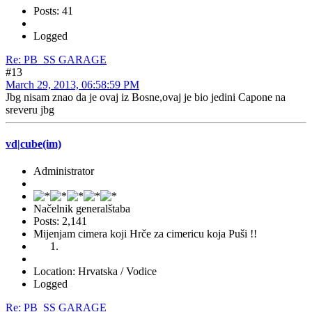
Posts: 41
Logged
Re: PB_SS GARAGE
#13
March 29, 2013, 06:58:59 PM
Jbg nisam znao da je ovaj iz Bosne,ovaj je bio jedini Capone na
sreveru jbg
vd|cube(im)
Administrator
Načelnik generalštaba
Posts: 2,141
Mijenjam cimera koji Hrče za cimericu koja Puši !!
Location: Hrvatska / Vodice
Logged
Re: PB_SS GARAGE