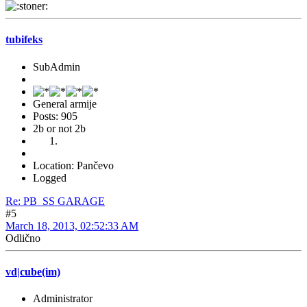
tubifeks
SubAdmin
General armije
Posts: 905
2b or not 2b
Location: Pančevo
Logged
Re: PB_SS GARAGE
#5
March 18, 2013, 02:52:33 AM
Odlično
vd|cube(im)
Administrator