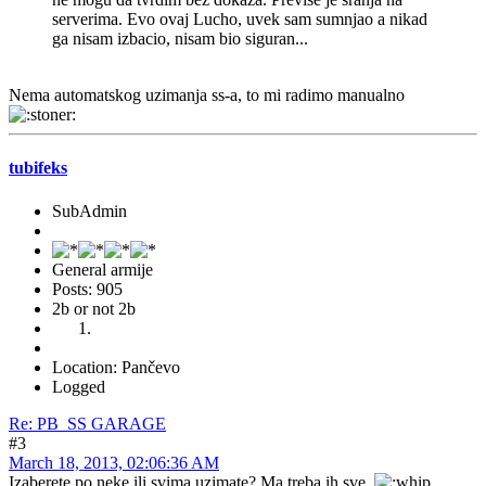
serverima. Evo ovaj Lucho, uvek sam sumnjao a nikad
ga nisam izbacio, nisam bio siguran...
Nema automatskog uzimanja ss-a, to mi radimo manualno
tubifeks
SubAdmin
General armije
Posts: 905
2b or not 2b
Location: Pančevo
Logged
Re: PB_SS GARAGE
#3
March 18, 2013, 02:06:36 AM
Izaberete po neke ili svima uzimate? Ma treba ih sve