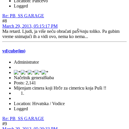
Location: Pančevo
Logged
Re: PB_SS GARAGE
#8
March 29, 2013, 05:15:17 PM
Ma retard. Ljudi, ja više neću obraćati paŠ¾nju toliko. Pa gubim
vreme snimajući ih a vidi ovo, nema ko nema...
vd|cube(im)
Administrator
Načelnik generalštaba
Posts: 2,141
Mijenjam cimera koji Hrče za cimericu koja Puši !!
Location: Hrvatska / Vodice
Logged
Re: PB_SS GARAGE
#9
March 29, 2013, 05:20:33 PM