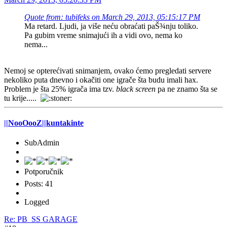
Quote from: tubifeks on March 29, 2013, 05:15:17 PM
Ma retard. Ljudi, ja više neću obraćati paŠ¾nju toliko.
Pa gubim vreme snimajući ih a vidi ovo, nema ko
nema...
Nemoj se opterećivati snimanjem, ovako ćemo pregledati servere
nekoliko puta dnevno i okačiti one igrače šta budu imali hax.
Problem je šta 25% igrača ima tzv.
black screen
pa ne znamo šta se
tu krije.....
||NooOooZ||kuntakinte
SubAdmin
Potporučnik
Posts: 41
Logged
Re: PB_SS GARAGE