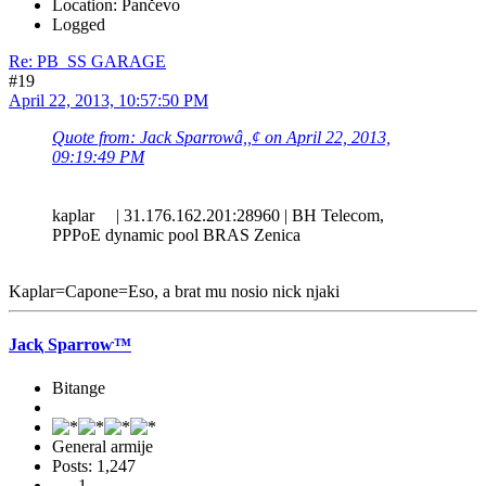
Location: Pančevo
Logged
Re: PB_SS GARAGE
#19
April 22, 2013, 10:57:50 PM
Quote from: Jack Sparrowâ,,¢ on April 22, 2013,
09:19:49 PM
kaplar | 31.176.162.201:28960 | BH Telecom,
PPPoE dynamic pool BRAS Zenica
Kaplar=Capone=Eso, a brat mu nosio nick njaki
Jacⱪ Sparroⱳ™
Bitange
General armije
Posts: 1,247