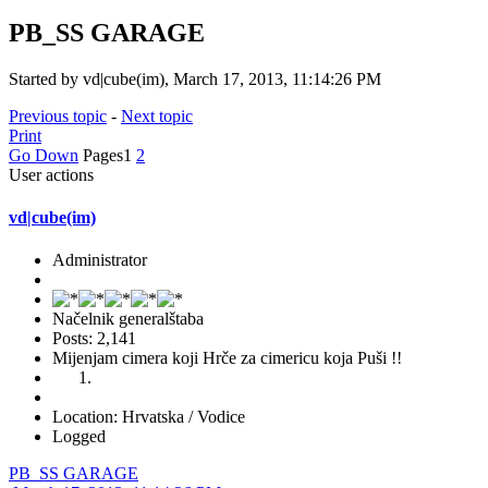
PB_SS GARAGE
Started by vd|cube(im), March 17, 2013, 11:14:26 PM
Previous topic
-
Next topic
Print
Go Down
Pages
1
2
User actions
vd|cube(im)
Administrator
Načelnik generalštaba
Posts: 2,141
Mijenjam cimera koji Hrče za cimericu koja Puši !!
Location: Hrvatska / Vodice
Logged
PB_SS GARAGE