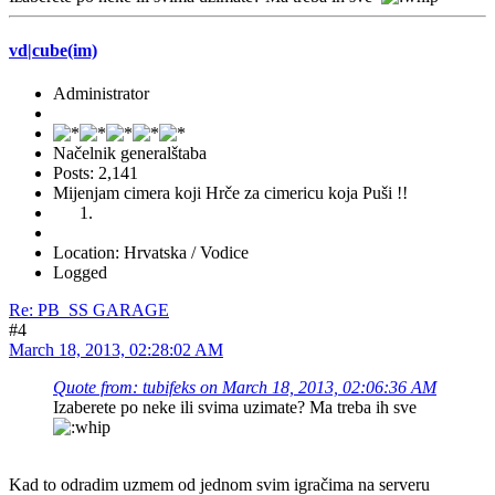
vd|cube(im)
Administrator
Načelnik generalštaba
Posts: 2,141
Mijenjam cimera koji Hrče za cimericu koja Puši !!
Location: Hrvatska / Vodice
Logged
Re: PB_SS GARAGE
#4
March 18, 2013, 02:28:02 AM
Quote from: tubifeks on March 18, 2013, 02:06:36 AM
Izaberete po neke ili svima uzimate? Ma treba ih sve
Kad to odradim uzmem od jednom svim igračima na serveru