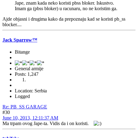
Jape, znam kada neko koristi pbss bloker. Iskustvo.
Imam ga (pbss bloker) u racunaru, no ne koristim ga.
Ajde objasni i drugima kako da prepoznaju kad se koristi pb_ss
blocker....
Jacⱪ Sparroⱳ™
Bitange
General armije
Posts: 1,247
Location: Serbia
Logged
Re: PB_SS GARAGE
#30
June 10, 2013, 12:11:37 AM
Ma trpam ovog Jape-ta. Vidis da i on koristi.