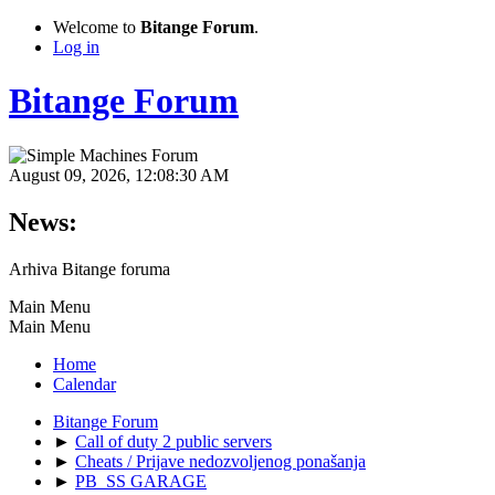
Welcome to
Bitange Forum
.
Log in
Bitange Forum
August 09, 2026, 12:08:30 AM
News:
Arhiva Bitange foruma
Main Menu
Main Menu
Home
Calendar
Bitange Forum
►
Call of duty 2 public servers
►
Cheats / Prijave nedozvoljenog ponašanja
►
PB_SS GARAGE