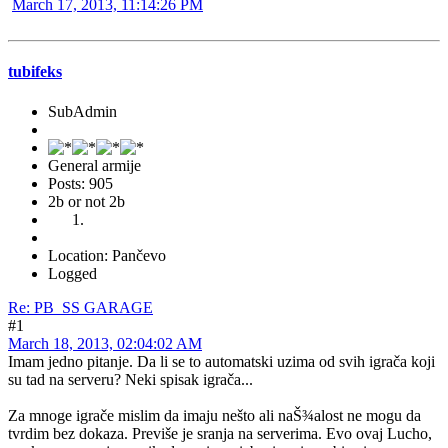
March 17, 2013, 11:14:26 PM
tubifeks
SubAdmin
General armije
Posts: 905
2b or not 2b
Location: Pančevo
Logged
Re: PB_SS GARAGE
#1
March 18, 2013, 02:04:02 AM
Imam jedno pitanje. Da li se to automatski uzima od svih igrača koji
su tad na serveru? Neki spisak igrača...
Za mnoge igrače mislim da imaju nešto ali naŠ¾alost ne mogu da
tvrdim bez dokaza. Previše je sranja na serverima. Evo ovaj Lucho,