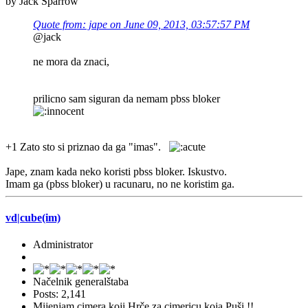
by Jack Sparrow
Quote from: jape on June 09, 2013, 03:57:57 PM
@jack
ne mora da znaci,
prilicno sam siguran da nemam pbss bloker
+1 Zato sto si priznao da ga "imas".
Jape, znam kada neko koristi pbss bloker. Iskustvo.
Imam ga (pbss bloker) u racunaru, no ne koristim ga.
vd|cube(im)
Administrator
Načelnik generalštaba
Posts: 2,141
Mijenjam cimera koji Hrče za cimericu koja Puši !!