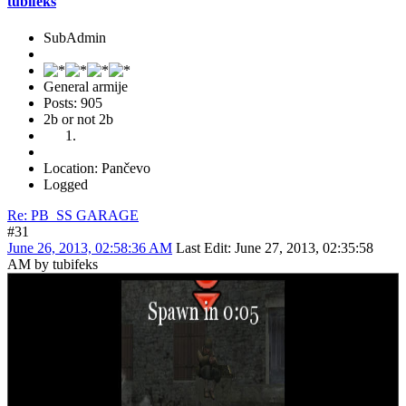
tubifeks
SubAdmin
General armije
Posts: 905
2b or not 2b
Location: Pančevo
Logged
Re: PB_SS GARAGE
#31
June 26, 2013, 02:58:36 AM
Last Edit
: June 27, 2013, 02:35:58
AM by tubifeks