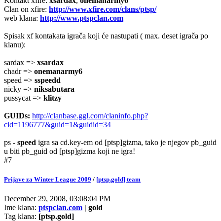
Kontakt xfire:
xsardax
,
onemanarmy6
Clan on xfire:
http://www.xfire.com/clans/ptsp/
web klana:
http://www.ptspclan.com
Spisak xf kontakata igrača koji će nastupati ( max. deset igrača po
klanu):
sardax =>
xsardax
chadr =>
onemanarmy6
speed =>
sspeedd
nicky =>
niksabutara
pussycat =>
klitzy
GUIDs:
http://clanbase.ggl.com/claninfo.php?
cid=1196777&guid=1&guidid=34
ps -
speed
igra sa cd.key-em od [ptsp]gizma, tako je njegov pb_guid
u biti pb_guid od [ptsp]gizma koji ne igra!
#7
Prijave za Winter League 2009
/
[ptsp.gold] team
December 29, 2008, 03:08:04 PM
Ime klana:
ptspclan.com
| gold
Tag klana:
[ptsp.gold]