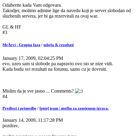
Odaberite kada Vam odgovara.
Takodjer, molimo admine lige da navedu koji je server slobodan od
sluzbenih servera, jer bi ga rezervirali za ovaj war.
GL & HF
#3
MeÄevi - Grupna faza
/
tabela & rezultati
January 17, 2009, 02:04:25 PM
evo, uzeo sam si slobode pa napravio ovo sto se nize vidi.
Kada budu svi rezultati na forumu, samo cu je dovrsiti.
Mislim da je sve jasno ... Comments?
#4
Predlozi i primedbe
/
[ptsp] team | molba za zamjenom igraca.
January 14, 2009, 11:17:28 PM
pozdrav,