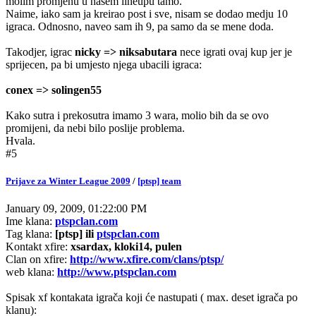
molim promjenu u nasem lineupu tamo.
Naime, iako sam ja kreirao post i sve, nisam se dodao medju 10
igraca. Odnosno, naveo sam ih 9, pa samo da se mene doda.
Takodjer, igrac
nicky => niksabutara
nece igrati ovaj kup jer je
sprijecen, pa bi umjesto njega ubacili igraca:
conex => solingen55
Kako sutra i prekosutra imamo 3 wara, molio bih da se ovo
promijeni, da nebi bilo poslije problema.
Hvala.
#5
Prijave za Winter League 2009
/
[ptsp] team
January 09, 2009, 01:22:00 PM
Ime klana:
ptspclan.com
Tag klana:
[ptsp] ili
ptspclan.com
Kontakt xfire:
xsardax, kloki14, pulen
Clan on xfire:
http://www.xfire.com/clans/ptsp/
web klana:
http://www.ptspclan.com
Spisak xf kontakata igrača koji će nastupati ( max. deset igrača po
klanu):