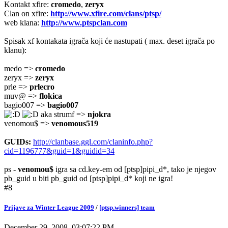
Kontakt xfire:
cromedo
,
zeryx
Clan on xfire:
http://www.xfire.com/clans/ptsp/
web klana:
http://www.ptspclan.com
Spisak xf kontakata igrača koji će nastupati ( max. deset igrača po
klanu):
medo =>
cromedo
zeryx =>
zeryx
prle =>
prlecro
muv@ =>
flokica
bagio007 =>
bagio007
aka strumf =>
njokra
venomou$ =>
venomous519
GUIDs:
http://clanbase.ggl.com/claninfo.php?
cid=1196777&guid=1&guidid=34
ps -
venomou$
igra sa cd.key-em od [ptsp]pipi_d*, tako je njegov
pb_guid u biti pb_guid od [ptsp]pipi_d* koji ne igra!
#8
Prijave za Winter League 2009
/
[ptsp.winners] team
December 29, 2008, 03:07:22 PM