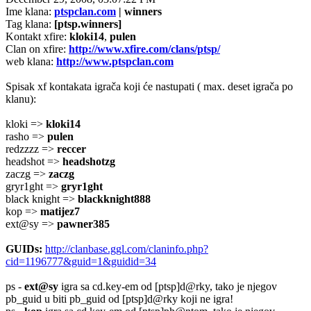
Ime klana:
ptspclan.com
| winners
Tag klana:
[ptsp.winners]
Kontakt xfire:
kloki14
,
pulen
Clan on xfire:
http://www.xfire.com/clans/ptsp/
web klana:
http://www.ptspclan.com
Spisak xf kontakata igrača koji će nastupati ( max. deset igrača po
klanu):
kloki =>
kloki14
rasho =>
pulen
redzzzz =>
reccer
headshot =>
headshotzg
zaczg =>
zaczg
gryr1ght =>
gryr1ght
black knight =>
blackknight888
kop =>
matijez7
ext@sy =>
pawner385
GUIDs:
http://clanbase.ggl.com/claninfo.php?
cid=1196777&guid=1&guidid=34
ps -
ext@sy
igra sa cd.key-em od [ptsp]d@rky, tako je njegov
pb_guid u biti pb_guid od [ptsp]d@rky koji ne igra!