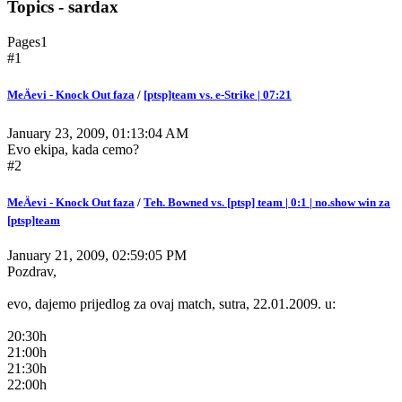
Topics - sardax
Pages
1
#1
MeÄevi - Knock Out faza
/
[ptsp]team vs. e-Strike | 07:21
January 23, 2009, 01:13:04 AM
Evo ekipa, kada cemo?
#2
MeÄevi - Knock Out faza
/
Teh. Bowned vs. [ptsp] team | 0:1 | no.show win za
[ptsp]team
January 21, 2009, 02:59:05 PM
Pozdrav,
evo, dajemo prijedlog za ovaj match, sutra, 22.01.2009. u:
20:30h
21:00h
21:30h
22:00h