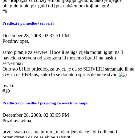
ps -
kop
igra sa cd.key-em od [ptsp]ph@ntom, tako je njegov
pb_guid u biti pb_guid od [ptsp]ph@ntom koji ne igra!
#9
Predlozi i primedbe
/
serveri?
December 28, 2008, 02:37:51 PM
Pozdrav opet,
samo pitanje za servere. Hoce li se liga cijela morati igrati na 3
navedena servera od sponzora ili mozemo igrati i na nasim
serverima?
Ono sto bi bio prijedlog za uvjet, je da se SERVERI streamaju ili na
GV ili na PBBans, kako bi se dodatno sprijecile neke stvari
hvala.
#10
Predlozi i primedbe
/
prijedlog za overtime mapu
December 28, 2008, 02:33:05 PM
Pozdrav svima,
prvo, svaka cast na turniru, te vjerujem da ce i biti odlicno i
organiziran i da ce se ekipe zabavit.