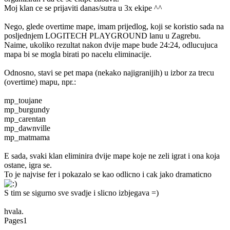
Moj klan ce se prijaviti danas/sutra u 3x ekipe ^^
Nego, glede overtime mape, imam prijedlog, koji se koristio sada na
posljednjem LOGITECH PLAYGROUND lanu u Zagrebu.
Naime, ukoliko rezultat nakon dvije mape bude 24:24, odlucujuca
mapa bi se mogla birati po nacelu eliminacije.
Odnosno, stavi se pet mapa (nekako najigranijih) u izbor za trecu
(overtime) mapu, npr.:
mp_toujane
mp_burgundy
mp_carentan
mp_dawnville
mp_matmama
E sada, svaki klan eliminira dvije mape koje ne zeli igrat i ona koja
ostane, igra se.
To je najvise fer i pokazalo se kao odlicno i cak jako dramaticno
S tim se sigurno sve svadje i slicno izbjegava =)
hvala.
Pages
1