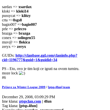
sardax =>
xsardax
kloki =>
kloki14
pussycat =>
klitzy
crta =>
8sgs8
bagio007 =>
bagio007
prle =>
prlecro
brazga =>
brazga
conex =>
solingen55
muv@ =>
flokica
zeryx =>
zeryx
GUIDs:
http://clanbase.ggl.com/claninfo.php?
cid=1196777&guid=1&guidid=34
PS - Eto, ovo je tim koji ce igrati na ovom turniru.
moze lock
#6
Prijave za Winter League 2009
/
[ptsp.4fun] team
December 29, 2008, 03:09:29 PM
Ime klana:
ptspclan.com
| 4fun
Tag klana:
[ptsp.4fun]