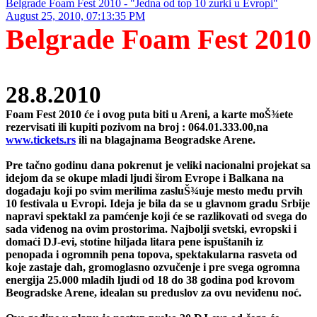
Belgrade Foam Fest 2010 - "Jedna od top 10 zurki u Evropi"
August 25, 2010, 07:13:35 PM
Belgrade Foam Fest 2010
28.8.2010
Foam Fest 2010 će i ovog puta biti u Areni, a karte moŠ¾ete
rezervisati ili kupiti pozivom na broj : 064.01.333.00,na
www.tickets.rs
ili na blagajnama Beogradske Arene.
Pre tačno godinu dana pokrenut je veliki nacionalni projekat sa
idejom da se okupe mladi ljudi širom Evrope i Balkana na
događaju koji po svim merilima zasluŠ¾uje mesto među prvih
10 festivala u Evropi. Ideja je bila da se u glavnom gradu Srbije
napravi spektakl za pamćenje koji će se razlikovati od svega do
sada viđenog na ovim prostorima. Najbolji svetski, evropski i
domaći DJ-evi, stotine hiljada litara pene ispuštanih iz
penopada i ogromnih pena topova, spektakularna rasveta od
koje zastaje dah, gromoglasno ozvučenje i pre svega ogromna
energija 25.000 mladih ljudi od 18 do 38 godina pod krovom
Beogradske Arene, idealan su preduslov za ovu neviđenu noć.