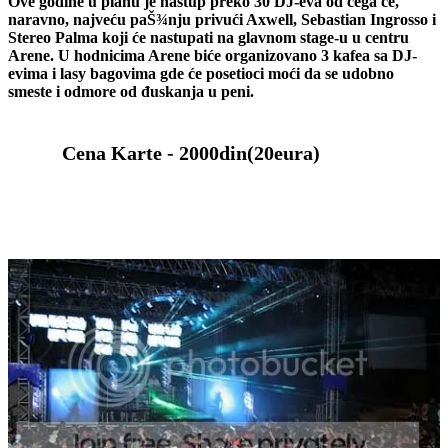
Ove godine u planu je nastup preko 30 DJ-eva od čega će,
naravno, najveću paŠ¾nju privući Axwell, Sebastian Ingrosso i
Stereo Palma koji će nastupati na glavnom stage-u u centru
Arene. U hodnicima Arene biće organizovano 3 kafea sa DJ-
evima i lasy bagovima gde će posetioci moći da se udobno
smeste i odmore od đuskanja u peni.
Cena Karte - 2000din(20eura)