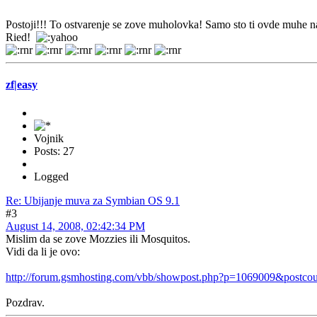
Postoji!!! To ostvarenje se zove muholovka! Samo sto ti ovde muhe na d
Ried!
zf|easy
Vojnik
Posts: 27
Logged
Re: Ubijanje muva za Symbian OS 9.1
#3
August 14, 2008, 02:42:34 PM
Mislim da se zove Mozzies ili Mosquitos.
Vidi da li je ovo:
http://forum.gsmhosting.com/vbb/showpost.php?p=1069009&postco
Pozdrav.