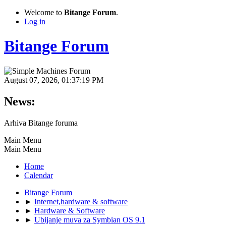
Welcome to
Bitange Forum
.
Log in
Bitange Forum
August 07, 2026, 01:37:19 PM
News:
Arhiva Bitange foruma
Main Menu
Main Menu
Home
Calendar
Bitange Forum
►
Internet,hardware & software
►
Hardware & Software
►
Ubijanje muva za Symbian OS 9.1