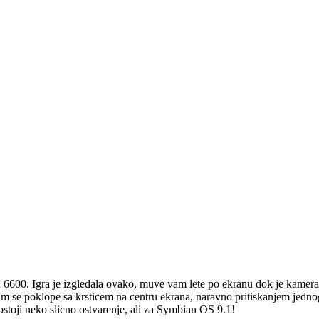
 6600. Igra je izgledala ovako, muve vam lete po ekranu dok je kamera 
am se poklope sa krsticem na centru ekrana, naravno pritiskanjem jednog
ostoji neko slicno ostvarenje, ali za Symbian OS 9.1!