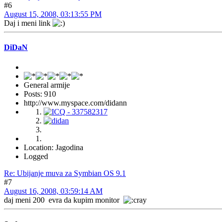
#6
August 15, 2008, 03:13:55 PM
Daj i meni link
DiDaN
General armije
Posts: 910
http://www.myspace.com/didann
Location: Jagodina
Logged
Re: Ubijanje muva za Symbian OS 9.1
#7
August 16, 2008, 03:59:14 AM
daj meni 200 evra da kupim monitor