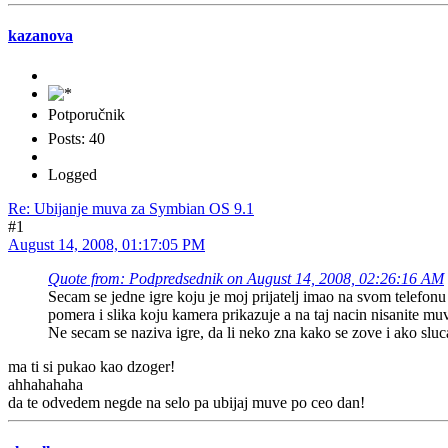
kazanova
Potporučnik
Posts: 40
Logged
Re: Ubijanje muva za Symbian OS 9.1
#1
August 14, 2008, 01:17:05 PM
Quote from: Podpredsednik on August 14, 2008, 02:26:16 AM
Secam se jedne igre koju je moj prijatelj imao na svom telefon
pomera i slika koju kamera prikazuje a na taj nacin nisanite mu
Ne secam se naziva igre, da li neko zna kako se zove i ako sluc
ma ti si pukao kao dzoger!
ahhahahaha
da te odvedem negde na selo pa ubijaj muve po ceo dan!