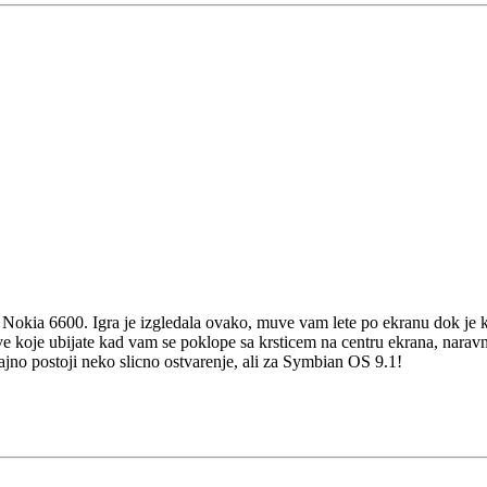
u Nokia 6600. Igra je izgledala ovako, muve vam lete po ekranu dok je 
ve koje ubijate kad vam se poklope sa krsticem na centru ekrana, naravn
ajno postoji neko slicno ostvarenje, ali za Symbian OS 9.1!