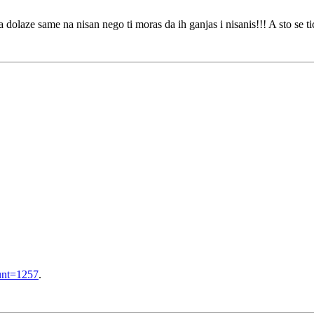
olaze same na nisan nego ti moras da ih ganjas i nisanis!!! A sto se ti
unt=1257
.