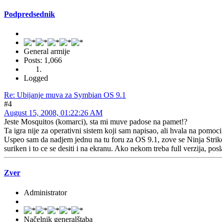
Podpredsednik
General armije
Posts: 1,066
Logged
Re: Ubijanje muva za Symbian OS 9.1
#4
August 15, 2008, 01:22:26 AM
Jeste Mosquitos (komarci), sta mi muve padose na pamet!?
Ta igra nije za operativni sistem koji sam napisao, ali hvala na pomoc
Uspeo sam da nadjem jednu na tu foru za OS 9.1, zove se Ninja Strike!
suriken i to ce se desiti i na ekranu. Ako nekom treba full verzija, p
Zver
Administrator
Načelnik generalštaba