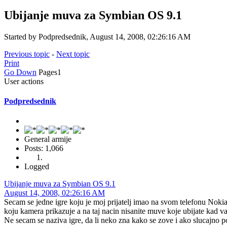
Ubijanje muva za Symbian OS 9.1
Started by Podpredsednik, August 14, 2008, 02:26:16 AM
Previous topic
-
Next topic
Print
Go Down
Pages
1
User actions
Podpredsednik
General armije
Posts: 1,066
Logged
Ubijanje muva za Symbian OS 9.1
August 14, 2008, 02:26:16 AM
Secam se jedne igre koju je moj prijatelj imao na svom telefonu Nokia
koju kamera prikazuje a na taj nacin nisanite muve koje ubijate kad v
Ne secam se naziva igre, da li neko zna kako se zove i ako slucajno p