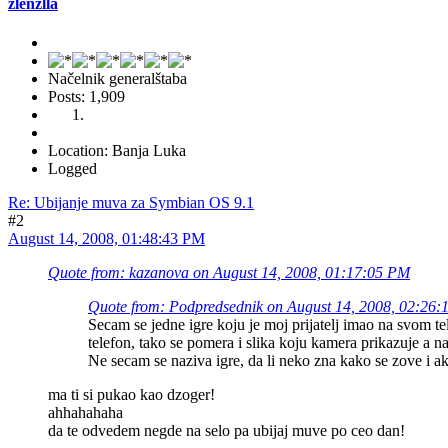
zlenzlla
Načelnik generalštaba
Posts: 1,909
Location: Banja Luka
Logged
Re: Ubijanje muva za Symbian OS 9.1
#2
August 14, 2008, 01:48:43 PM
Quote from: kazanova on August 14, 2008, 01:17:05 PM
Quote from: Podpredsednik on August 14, 2008, 02:26
Secam se jedne igre koju je moj prijatelj imao na svom 
telefon, tako se pomera i slika koju kamera prikazuje a n
Ne secam se naziva igre, da li neko zna kako se zove i ak
ma ti si pukao kao dzoger!
ahhahahaha
da te odvedem negde na selo pa ubijaj muve po ceo dan!