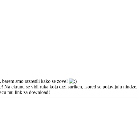
i, barem smo razresili kako se zove!
 Na ekranu se vidi ruka koja drzi suriken, ispred se pojavljuju nindze
oslacu mu link za download!