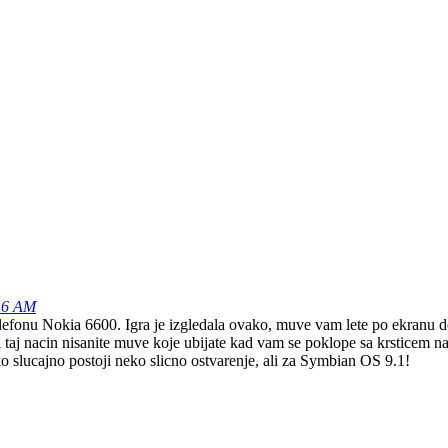
:16 AM
telefonu Nokia 6600. Igra je izgledala ovako, muve vam lete po ekranu 
a taj nacin nisanite muve koje ubijate kad vam se poklope sa krsticem n
o slucajno postoji neko slicno ostvarenje, ali za Symbian OS 9.1!