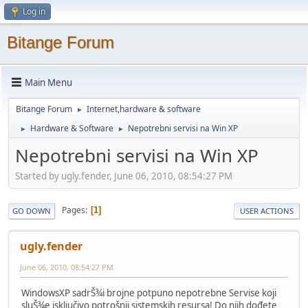
Log in
Bitange Forum
Main Menu
Bitange Forum
Internet,hardware & software
►
Hardware & Software
Nepotrebni servisi na Win XP
►
►
Nepotrebni servisi na Win XP
Started by ugly.fender, June 06, 2010, 08:54:27 PM
Pages
1
GO DOWN
USER ACTIONS
ugly.fender
June 06, 2010, 08:54:27 PM
WindowsXP sadrŠ¾i brojne potpuno nepotrebne Servise koji
sluŠ¾e isključivo potrošnji sistemskih resursa! Do njih dođete