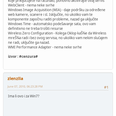
koje priključujete na računalo, ponovno aktivirajte ovaj servis
WebClient - nema neke svrhe
Windows Image Acquisition (WIA) - daje podršku za određene
web kamere, scanere i sl. Isključite, no ukoliko vam te
komponente započnu raditi probleme, nazad ga uključite
Windows Time - automatsko podešavanje sata, ovo vam
definitivno ne treba trošiti resurse
Wireless Zero Configuration - Kolega Oklop kaŠ¾e da Wireless
mreŠ¾a radi i bez ovog servisa, no ukoliko vam nekim slućajem
ne radi, uključite ga nazad.
WMI Performance Adapter - nema neke svrhe
izvor : #cenzura#
zlenzlla
June 07, 2010, 06:23:28 PM
#1
Ima li ovo i za Win7?