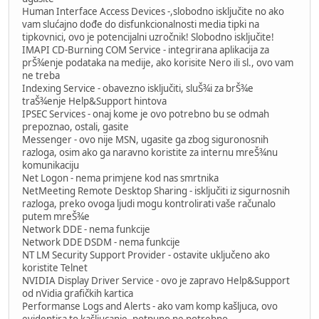
Human Interface Access Devices -,slobodno isključite no ako
vam slućajno dođe do disfunkcionalnosti media tipki na
tipkovnici, ovo je potencijalni uzročnik! Slobodno isključite!
IMAPI CD-Burning COM Service - integrirana aplikacija za
prŠ¾enje podataka na medije, ako korisite Nero ili sl., ovo vam
ne treba
Indexing Service - obavezno isključiti, sluŠ¾i za brŠ¾e
traŠ¾enje Help&Support hintova
IPSEC Services - onaj kome je ovo potrebno bu se odmah
prepoznao, ostali, gasite
Messenger - ovo nije MSN, ugasite ga zbog siguronosnih
razloga, osim ako ga naravno koristite za internu mreŠ¾nu
komunikaciju
Net Logon - nema primjene kod nas smrtnika
NetMeeting Remote Desktop Sharing - isključiti iz sigurnosnih
razloga, preko ovoga ljudi mogu kontrolirati vaše računalo
putem mreŠ¾e
Network DDE - nema funkcije
Network DDE DSDM - nema funkcije
NT LM Security Support Provider - ostavite uključeno ako
koristite Telnet
NVIDIA Display Driver Service - ovo je zapravo Help&Support
od nVidia grafičkih kartica
Performanse Logs and Alerts - ako vam komp kašljuca, ovo
evidentira to kašljucanje, potpuno ne potrebno