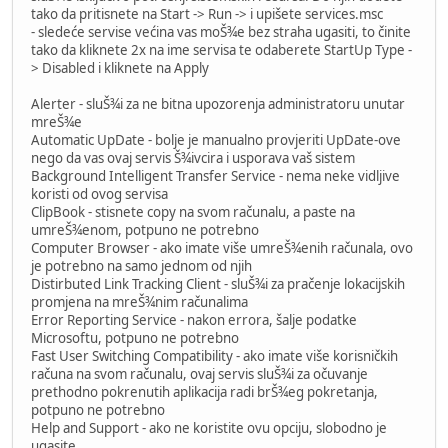
tako da pritisnete na Start -> Run -> i upišete services.msc
- sledeće servise većina vas moŠ¾e bez straha ugasiti, to činite
tako da kliknete 2x na ime servisa te odaberete StartUp Type -
> Disabled i kliknete na Apply
Alerter - sluŠ¾i za ne bitna upozorenja administratoru unutar
mreŠ¾e
Automatic UpDate - bolje je manualno provjeriti UpDate-ove
nego da vas ovaj servis Š¾ivcira i usporava vaš sistem
Background Intelligent Transfer Service - nema neke vidljive
koristi od ovog servisa
ClipBook - stisnete copy na svom računalu, a paste na
umreŠ¾enom, potpuno ne potrebno
Computer Browser - ako imate više umreŠ¾enih računala, ovo
je potrebno na samo jednom od njih
Distirbuted Link Tracking Client - sluŠ¾i za pračenje lokacijskih
promjena na mreŠ¾nim računalima
Error Reporting Service - nakon errora, šalje podatke
Microsoftu, potpuno ne potrebno
Fast User Switching Compatibility - ako imate više korisničkih
računa na svom računalu, ovaj servis sluŠ¾i za očuvanje
prethodno pokrenutih aplikacija radi brŠ¾eg pokretanja,
potpuno ne potrebno
Help and Support - ako ne koristite ovu opciju, slobodno je
ugasite